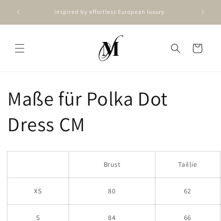
Skip to
Inspired by effortless European luxury
content
Cart
Maße für Polka Dot
Dress CM
Brust
Taillie
XS
80
62
S
84
66